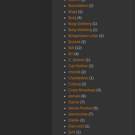
Buchstaben
(1)
Buga
(1)
Burg
(4)
Burg-Gleiberg
(1)
Burg-Vetzberg
(1)
Bürgerhaus-Lollar
(2)
Buseck
(2)
BW
(12)
BY
(4)
C. Kellner
(1)
Carl Kellner
(2)
chronik
(2)
Clandestino
(1)
Coburg
(2)
Crazy Broadway
(3)
damals
(6)
Dance
(7)
dance-Festival
(5)
dancecomp
(7)
Danke
(1)
Das-Licht
(1)
DAT
(1)