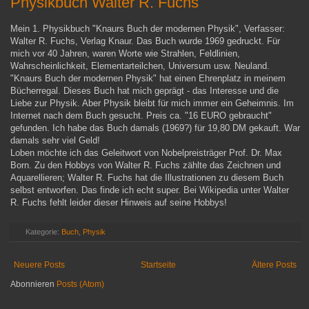
Physikbuch Walter R. Fuchs
Mein 1. Physikbuch "Knaurs Buch der modernen Physik", Verfasser:
Walter R. Fuchs, Verlag Knaur. Das Buch wurde 1969 gedruckt. Für
mich vor 40 Jahren, waren Worte wie Strahlen, Feldlinien,
Wahrscheinlichkeit, Elementarteilchen, Universum usw. Neuland.
"Knaurs Buch der modernen Physik" hat einen Ehrenplatz in meinem
Bücherregal. Dieses Buch hat mich geprägt - das Interesse und die
Liebe zur Physik. Aber Physik bleibt für mich immer ein Geheimnis. Im
Internet nach dem Buch gesucht. Preis ca. "16 EURO gebraucht"
gefunden. Ich habe das Buch damals (1969?) für 19,80 DM gekauft. War
damals sehr viel Geld!
Loben möchte ich das Geleitwort von Nobelpreisträger Prof. Dr. Max
Born. Zu den Hobbys von Walter R. Fuchs zählte das Zeichnen und
Aquarellieren; Walter R. Fuchs hat die Illustrationen zu diesem Buch
selbst entworfen. Das finde ich echt super. Bei Wikipedia unter Walter
R. Fuchs fehlt leider dieser Hinweis auf seine Hobbys!
Kategorie:
Buch
,
Physik
Neuere Posts
Startseite
Ältere Posts
Abonnieren
Posts (Atom)