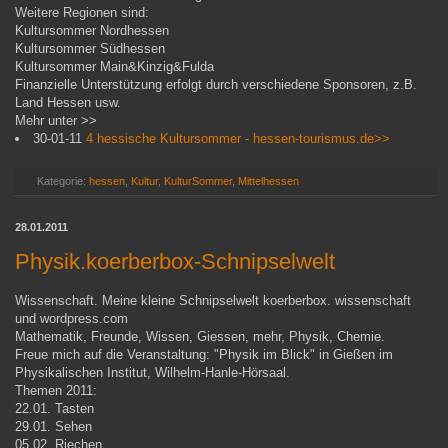
Weitere Regionen sind:
Kultursommer Nordhessen
Kultursommer Südhessen
Kultursommer Main&Kinzig&Fulda
Finanzielle Unterstützung erfolgt durch verschiedene Sponsoren, z.B.
Land Hessen usw.
Mehr unter >>
30-01-11
4 hessische Kultursommer - hessen-tourismus.de>>
Kategorie:
hessen
,
Kultur
,
KulturSommer
,
Mittelhessen
28.01.2011
Physik.koerberbox-Schnipselwelt
Wissenschaft. Meine kleine Schnipselwelt koerberbox. wissenschaft
und wordpress.com
Mathematik, Freunde, Wissen, Giessen, mehr, Physik, Chemie.
Freue mich auf die Veranstaltung: "Physik im Blick" in Gießen im
Physikalischen Institut, Wilhelm-Hanle-Hörsaal.
Themen 2011:
22.01. Tasten
29.01. Sehen
05.02. Riechen