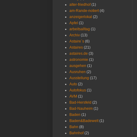
alter-friedhof
(1)
am-Rande-notiert
(4)
anzeigerlokal
(2)
Apfel
(1)
arbeitsalltag
(1)
Archiv
(13)
Astaire´s
(6)
Astaires
(21)
astaires.de
(3)
astronomie
(1)
ausgehen
(1)
Ausruhen
(2)
Ausstellung
(17)
Auto
(2)
Autofokus
(1)
AVM
(1)
Bad-Hersfeld
(2)
Bad-Nauheim
(1)
Baden
(1)
Baden&Badewelt
(1)
Bahn
(8)
Bahnhof
(2)