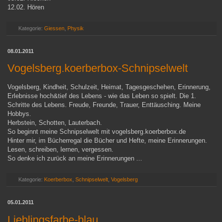
12.02. Hören
Kategorie:
Giessen
,
Physik
08.01.2011
Vogelsberg.koerberbox-Schnipselwelt
Vogelsberg, Kindheit, Schulzeit, Heimat, Tagesgeschehen, Erinnerung,
Erlebnisse hoch&tief des Lebens - wie das Leben so spielt. Die 1.
Schritte des Lebens. Freude, Freunde, Trauer, Enttäusching. Meine
Hobbys.
Herbstein, Schotten, Lauterbach.
So beginnt meine Schnipselwelt mit vogelsberg.koerberbox.de
Hinter mir, im Bücherregal die Bücher und Hefte, meine Erinnerungen.
Lesen, schreiben, lernen, vergessen.
So denke ich zurück an meine Erinnerungen ...
Kategorie:
Koerberbox
,
Schnipselwelt
,
Vogelsberg
05.01.2011
Lieblingsfarbe-blau