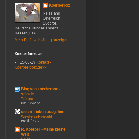
Koerberbox
Reiseland:
Österreich,
Südtirol,
Deutsche Bundesländer z. B.
Hessen, usw.
Mein Profil vollständig anzeigen
Kontaktformular
15-03-19
Kontakt -
Koerber(bo)x.de>>
Blog von koerberbox -
spin.de
Träume
vor 1 Woche
essen-trinken-ausgehen
Wie-die-Zeit-vergeht
vor 8 Jahren
R. Koerber - Meine kleine
Welt