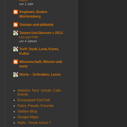
Glück ....
vor 1 Jahr
Regionen, Baden-
Württemberg
Stamps-and-philately
Tanzen Uni-Giessen » 2012
Uni-und-THM
vor 4 Jahren
Treff: Stadt, Land, Kunst,
Kultur
Wissenschaft, Wissen und
mehr
Worte – Schreiben, Lesen
Astaires: Tanz -schule -Cafe -
Events
Europapark FanClub
Fotos, Freude, Freunde
Gießen-Blog
Google-Maps
Hallo - Heute schon ?