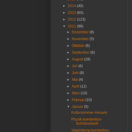
►
2014
(40)
►
2013
(60)
►
2012
(123)
▼
2011
(98)
►
Dezember
(8)
►
November
(5)
►
Oktober
(6)
►
September
(6)
►
August
(18)
►
Juli
(6)
►
Juni
(8)
►
Mai
(4)
►
April
(12)
►
März
(10)
►
Februar
(10)
▼
Januar
(5)
Kultursommer-Hessen
Physik.koerberbox-
Schnipselwelt
Vogelsberg.koerberbox-